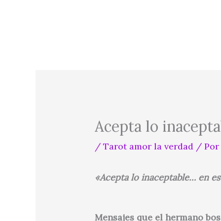
Ir
al
contenido
Acepta lo inacepta
/
Tarot amor la verdad
/ Po
«Acepta lo inaceptable… en es
Mensajes que el hermano bosqu