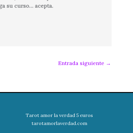
iga su curso… acepta.
Entrada siguiente
→
Tarot amor la verdad 5 euros
tarotamorlaverdad.com