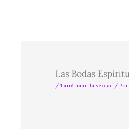
Ir
al
contenido
Las Bodas Espirit
/
Tarot amor la verdad
/ Po