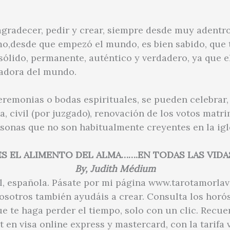
gradecer, pedir y crear, siempre desde muy adentro
mo,desde que empezó el mundo, es bien sabido, que 
sólido, permanente, auténtico y verdadero, ya que e
eadora del mundo.
ceremonias o bodas espirituales, se pueden celebra
a, civil (por juzgado), renovación de los votos matr
rsonas que no son habitualmente creyentes en la igle
ES EL ALIMENTO DEL ALMA…….EN TODAS LAS VIDA
By, Judith Médium
l, española. Pásate por mi página www.tarotamorla
osotros también ayudáis a crear. Consulta los horó
ue te haga perder el tiempo, solo con un clic. Recue
en visa online express y mastercard, con la tarifa v