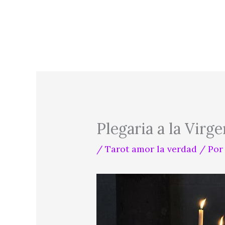
Ir
al
contenido
Plegaria a la Vir
/
Tarot amor la verdad
/ Po