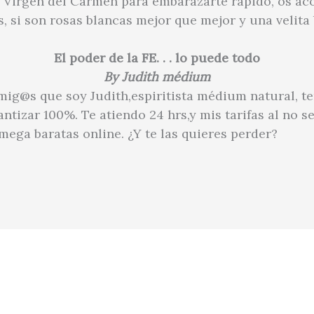
a Virgen del Carmen para embarazarte rápido, os ac
s, si son rosas blancas mejor que mejor y una velita
El poder de la FE. . . lo puede todo
By Judith médium
g@s que soy Judith,espiritista médium natural, te
antizar 100%. Te atiendo 24 hrs,y mis tarifas al no 
ega baratas online. ¿Y te las quieres perder?