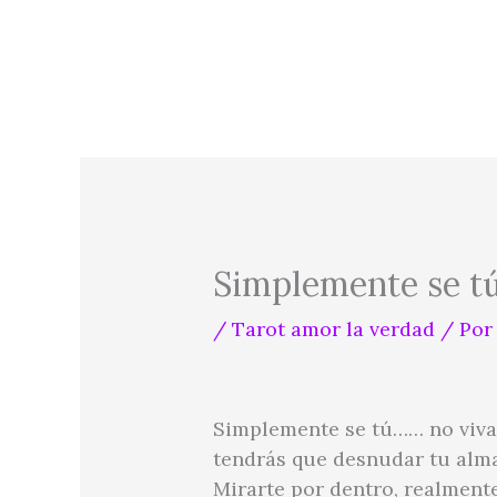
Ir
al
contenido
Simplemente se t
/
Tarot amor la verdad
/ Po
Simplemente se tú…… no viva
tendrás que desnudar tu alm
Mirarte por dentro, realment