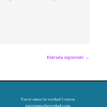
Entrada siguiente
→
Tarot amor la verdad 5 euros
tarotamorlaverdad.com