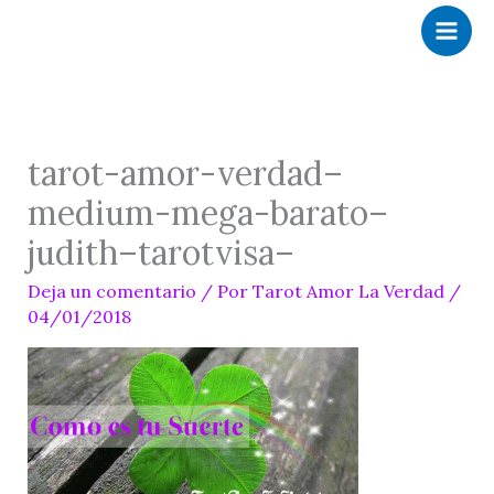
Ir
al
contenido
tarot-amor-verdad–
medium-mega-barato–
judith–tarotvisa–
Deja un comentario
/ Por
Tarot Amor La Verdad
/
04/01/2018