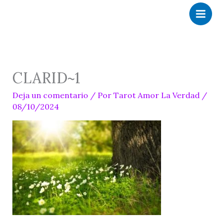
Ir
al
contenido
CLARID~1
Deja un comentario
/ Por
Tarot Amor La Verdad
/
08/10/2024